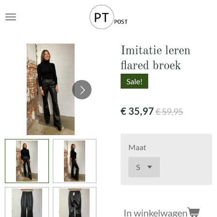
Ga
direct
naar
de
Imitatie leren
hoofdinhoud
flared broek
Sale!
€ 35,97
€ 59,95
Maat
In winkelwagen