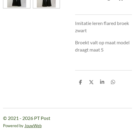
Imitatie leren flared broek
zwart
Broekt valt op maat model
draagt maat S
D
D
S
D
e
e
h
e
l
e
a
l
e
l
r
e
n
e
n
© 2021 - 2026 PT Post
Powered by
JouwWeb