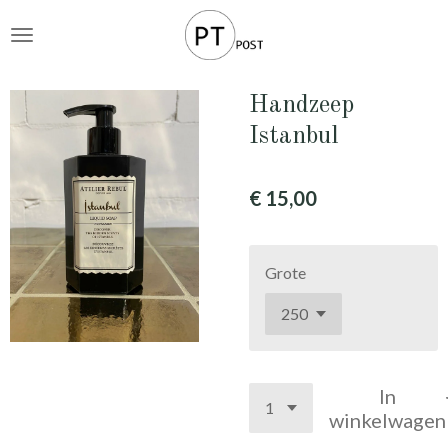
Ga
direct
naar
de
Handzeep
hoofdinhoud
Istanbul
€ 15,00
Grote
In
winkelwagen