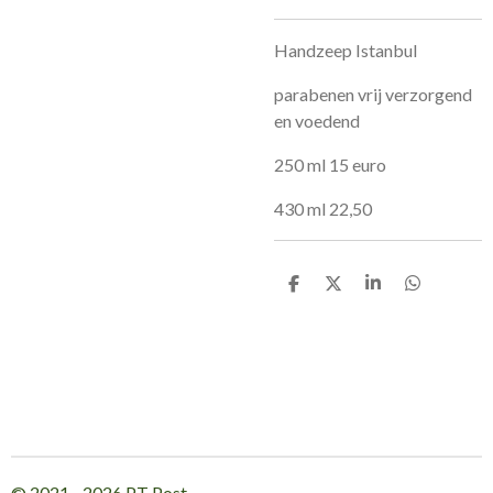
Handzeep Istanbul
parabenen vrij verzorgend
en voedend
250 ml 15 euro
430 ml 22,50
D
D
S
D
e
e
h
e
l
e
a
l
e
l
r
e
n
e
n
© 2021 - 2026 PT Post