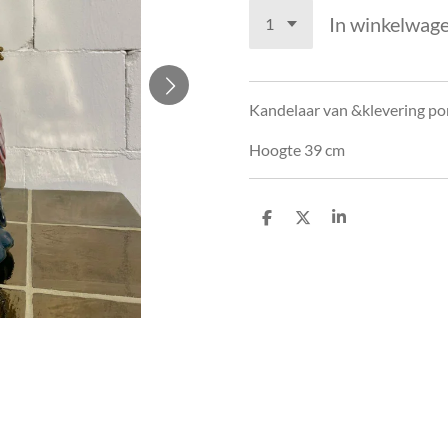
In winkelwag
Kandelaar van &klevering po
Hoogte 39 cm
D
D
S
e
e
h
l
e
a
e
l
r
n
e