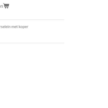
en
rselein met koper