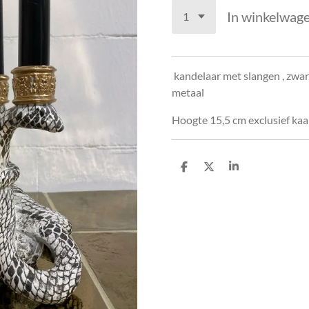
In winkelwag
kandelaar met slangen , zwart
metaal
Hoogte 15,5 cm exclusief ka
D
D
S
e
e
h
l
e
a
e
l
r
n
e