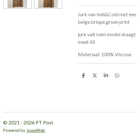
Jurk van Indi&Cold met een
beige,brique,groen print
jurk valt ruim model draagt
maat XS
Materiaal: 100% Viscose
D
D
S
D
e
e
h
e
l
e
a
l
e
l
r
e
n
e
n
© 2021 - 2026 PT Post
Powered by
JouwWeb