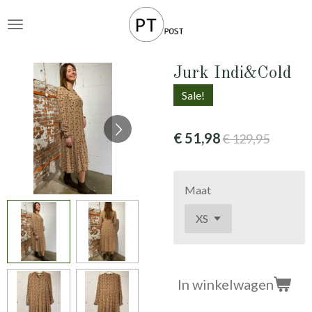
Ga
direct
naar
de
Jurk Indi&Cold
hoofdinhoud
Sale!
€ 51,98
€ 129,95
Maat
In winkelwagen