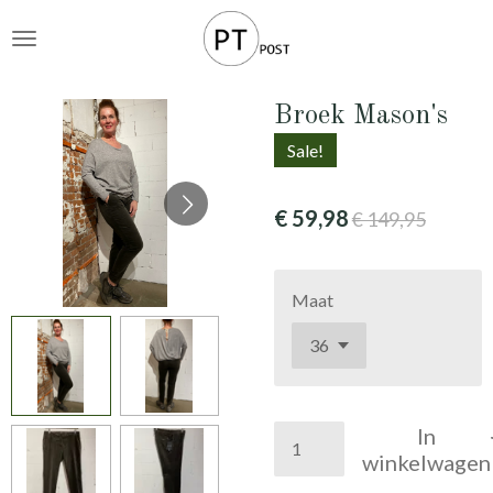
Ga
direct
naar
de
Broek Mason's
hoofdinhoud
Sale!
€ 59,98
€ 149,95
Maat
In
winkelwagen