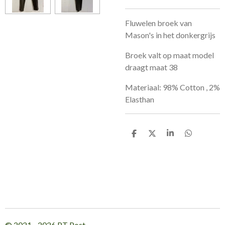
Fluwelen broek van
Mason's in het donkergrijs
Broek valt op maat model
draagt maat 38
Materiaal: 98% Cotton , 2%
Elasthan
D
D
S
D
e
e
h
e
l
e
a
l
e
l
r
e
n
e
n
© 2021 - 2026 PT Post